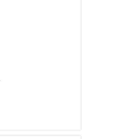
。
。
。