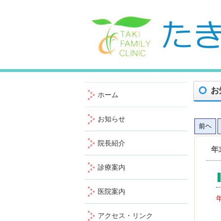
たきファミリークリニック 〒772-0001徳島県鳴門市撫養町黒崎字松島45-63 TEL：088-683-
お
ホーム
お知らせ
前ヘ
院長紹介
年
診療案内
医院案内
アクセス・リンク