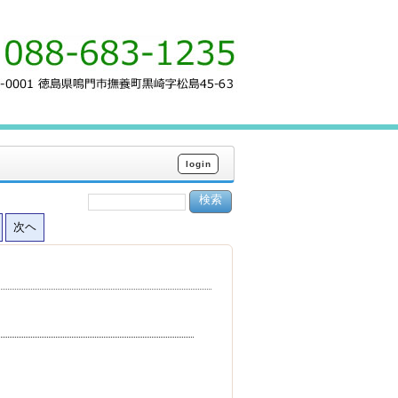
login
次ヘ