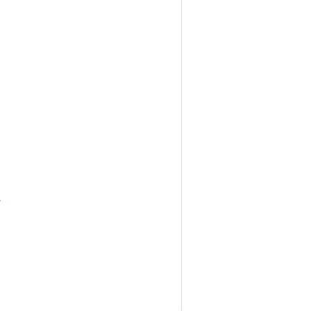
。
。
。