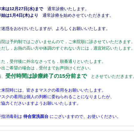
年末は12月27日(水)まで
通常診療いたします。
年始は1月4日(木)より
通常診療を始めさせていただきます。
ご迷惑をおかけいたしますが、よろしくお願いいたします。
当院は予約制ではございませんので，ご来院順に診させていただきます
ただし，お熱の高い方や体調のすぐれない方には，適宜対応いたします
また，受付後に外出なさっても，順番通りといたします。
外出ご希望の場合は，受付までお声掛けください。
受付時間は診療終了の15分前まで
尚、
とさせていただきます
ご来院時には、皆さまマスクの着用をお願いいたします。
マスクの着用は個人の判断に委ねられることになりましたが、
ご協力くださいますようお願いいたします。
手指消毒剤は
待合室洗面台
にございますので、お使いください。