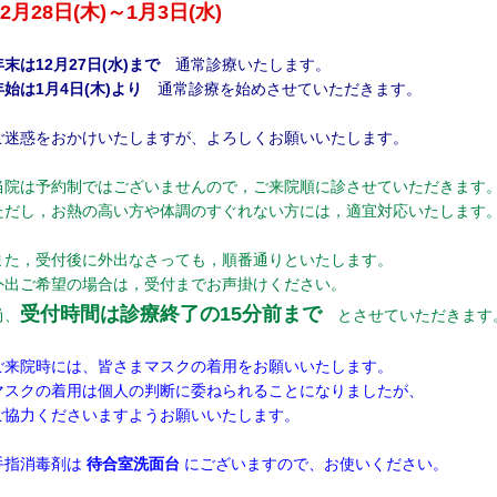
12月28日(木)～1月3日(水)
年末は12月27日(水)まで
通常診療いたします。
年始は1月4日(木)より
通常診療を始めさせていただきます。
ご迷惑をおかけいたしますが、よろしくお願いいたします。
当院は予約制ではございませんので，ご来院順に診させていただきます
ただし，お熱の高い方や体調のすぐれない方には，適宜対応いたします
また，受付後に外出なさっても，順番通りといたします。
外出ご希望の場合は，受付までお声掛けください。
受付時間は診療終了の15分前まで
尚、
とさせていただきます
ご来院時には、皆さまマスクの着用をお願いいたします。
マスクの着用は個人の判断に委ねられることになりましたが、
ご協力くださいますようお願いいたします。
手指消毒剤は
待合室洗面台
にございますので、お使いください。