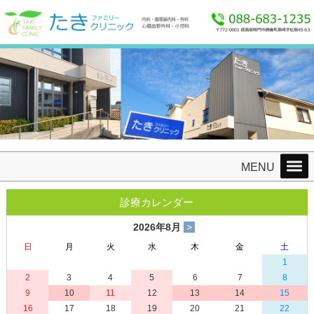
たきファミリークリニック 〒772-0001徳島県鳴門市撫養町黒崎字松島45-63 TEL：
088-683-1235 FAX：088-685-8865
MENU
診療カレンダー