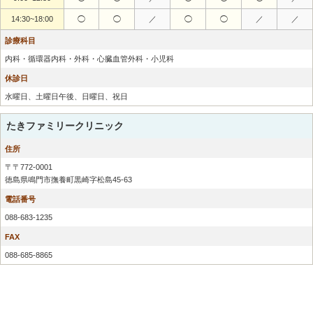
14:30~18:00
◯
◯
／
◯
◯
／
／
診療科目
内科・循環器内科・外科・心臓血管外科・小児科
休診日
水曜日、土曜日午後、日曜日、祝日
たきファミリークリニック
住所
〒〒772-0001
徳島県鳴門市撫養町黒崎字松島45-63
電話番号
088-683-1235
FAX
088-685-8865