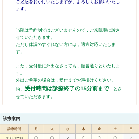
診療案内
診療時間
月
火
水
木
金
土
日
9:00~12:30
◯
◯
／
◯
◯
◯
／