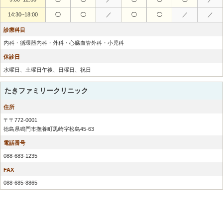
14:30~18:00
◯
◯
／
◯
◯
／
／
診療科目
内科・循環器内科・外科・心臓血管外科・小児科
休診日
水曜日、土曜日午後、日曜日、祝日
たきファミリークリニック
住所
〒〒772-0001
徳島県鳴門市撫養町黒崎字松島45-63
電話番号
088-683-1235
FAX
088-685-8865