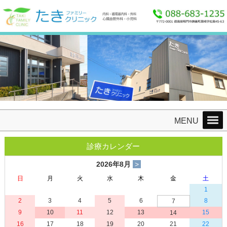
たきファミリークリニック 〒772-0001徳島県鳴門市撫養町黒崎字松島45-63 TEL：
088-683-1235 FAX：088-685-8865
MENU
診療カレンダー