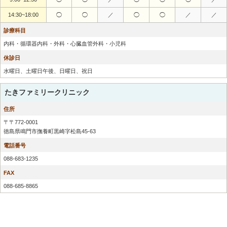
14:30~18:00
◯
◯
／
◯
◯
／
／
診療科目
内科・循環器内科・外科・心臓血管外科・小児科
休診日
水曜日、土曜日午後、日曜日、祝日
たきファミリークリニック
住所
〒〒772-0001
徳島県鳴門市撫養町黒崎字松島45-63
電話番号
088-683-1235
FAX
088-685-8865