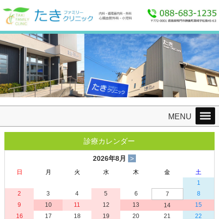
たきファミリークリニック 〒772-0001徳島県鳴門市撫養町黒崎字松島45-63 TEL：
088-683-1235 FAX：088-685-8865
MENU
診療カレンダー