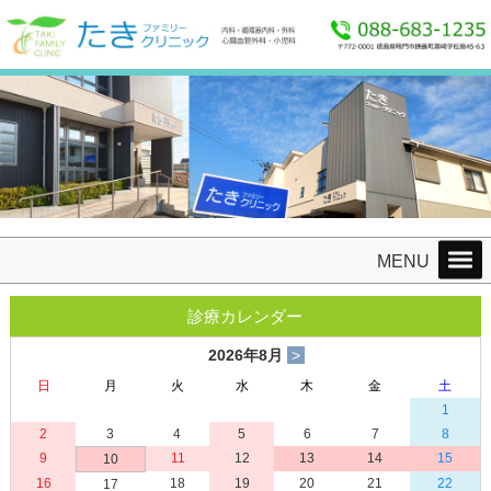
たきファミリークリニック 〒772-0001徳島県鳴門市撫養町黒崎字松島45-63 TEL：
088-683-1235 FAX：088-685-8865
MENU
診療カレンダー