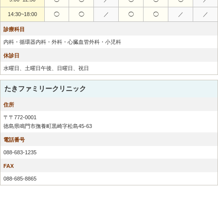
14:30~18:00
◯
◯
／
◯
◯
／
／
診療科目
内科・循環器内科・外科・心臓血管外科・小児科
休診日
水曜日、土曜日午後、日曜日、祝日
たきファミリークリニック
住所
〒〒772-0001
徳島県鳴門市撫養町黒崎字松島45-63
電話番号
088-683-1235
FAX
088-685-8865